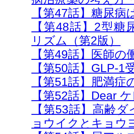
【第47話】糖尿病
【第48話】2型
リズム（第2版）
【第49話】医師の
【第50話】GLP-
【第51話】肥満症
【第52話】Dear
【第53話】高齢
ョウイクとキョウ