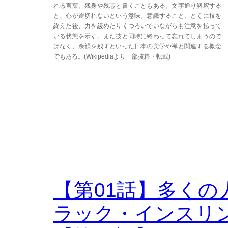
れる言葉。残身や残芯と書くこともある。文字通り解釈する
と、心が途切れないという意味。意識すること、とくに技を
終えた後、力を緩めたりくつろいでいながらも注意を払って
いる状態を示す。また技と同時に終わって忘れてしまうので
はなく、余韻を残すといった日本の美学や禅と関連する概念
でもある。(Wikipediaより一部抜粋・転載)
【第01話】多く
ラック・インスリ