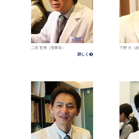
二田 哲博（理事長）
下野 大（
詳しく