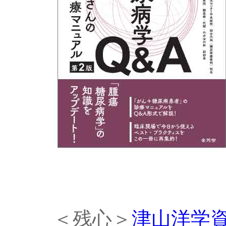
＜残心＞
津山洋学