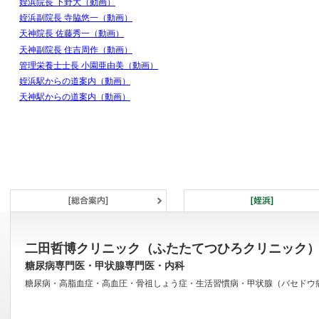
姪浜院長 下野大（動画）
姪浜副院長 寺脇悠一（動画）
天神院長 佐藤秀一（動画）
天神副院長 住吉周作（動画）
管理栄養士士長 小園亜由美（動画）
姪浜駅からの道案内（動画）
天神駅からの道案内（動画）
二田哲博クリニック（ふたたてつひろクリニック
糖尿病専門医・甲状腺専門医・内科
糖尿病・高脂血症・高血圧・骨祖しょう症・生活習慣病・甲状腺（バセドウ