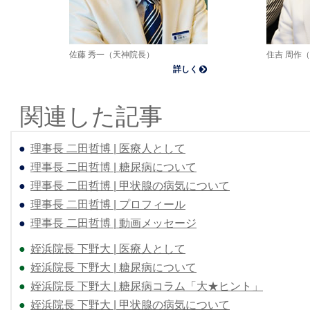
佐藤 秀一（天神院長）
住吉 周作
詳しく
関連した記事
●
理事長 二田哲博 | 医療人として
●
理事長 二田哲博 | 糖尿病について
●
理事長 二田哲博 | 甲状腺の病気について
●
理事長 二田哲博 | プロフィール
●
理事長 二田哲博 | 動画メッセージ
●
姪浜院長 下野大 | 医療人として
●
姪浜院長 下野大 | 糖尿病について
●
姪浜院長 下野大 | 糖尿病コラム「大★ヒント」
●
姪浜院長 下野大 | 甲状腺の病気について