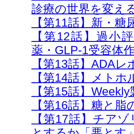
診療の世界を変え
【第11話】新・糖
【第12話】過小
薬・GLP-1受容体
【第13話】ADAレポ
【第14話】メトホ
【第15話】Week
【第16話】糖と脂
【第17話】チア
とするか「悪とす