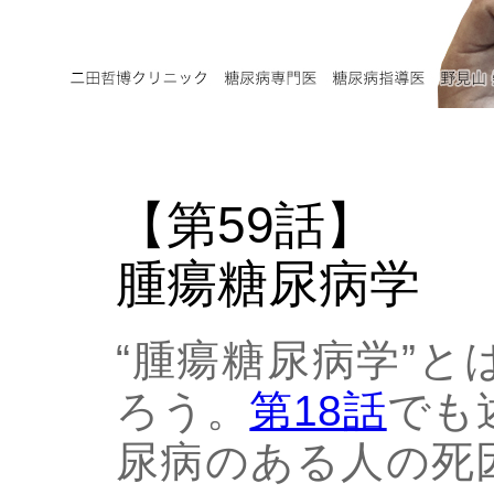
【第59話】
腫瘍糖尿病学
“腫瘍糖尿病学”
ろう。
第18話
でも
尿病のある人の死