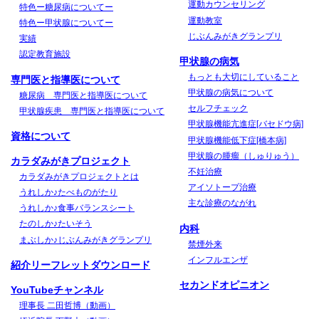
運動カウンセリング
特色ー糖尿病についてー
運動教室
特色ー甲状腺についてー
じぶんみがきグランプリ
実績
認定教育施設
甲状腺の病気
もっとも大切にしていること
専門医と指導医について
甲状腺の病気について
糖尿病 専門医と指導医について
セルフチェック
甲状腺疾患 専門医と指導医について
甲状腺機能亢進症[バセドウ病]
資格について
甲状腺機能低下症[橋本病]
甲状腺の腫瘤（しゅりゅう）
カラダみがきプロジェクト
不妊治療
カラダみがきプロジェクトとは
アイソトープ治療
うれしか♪たべものがたり
主な診療のながれ
うれしか♪食事バランスシート
たのしか♪たいそう
内科
まぶしか♪じぶんみがきグランプリ
禁煙外来
インフルエンザ
紹介リーフレットダウンロード
セカンドオピニオン
YouTubeチャンネル
理事長 二田哲博（動画）