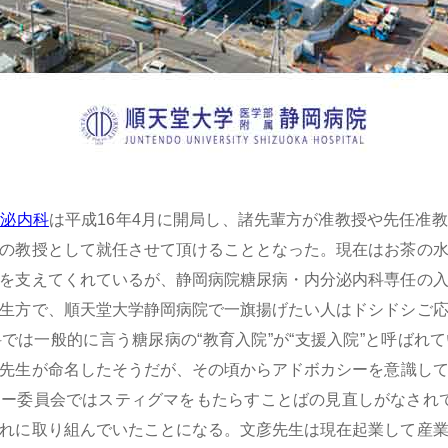
分泌内科
は平成16年4月に開局し、諸先輩方が准教授や先任准
の教授として就任させて頂けることとなった。現在はお茶の
を支えてくれているが、静岡病院糖尿病・内分泌内科専任の
生方で、順天堂大学静岡病院で一旗揚げたい人はドシドシご
では一般的に言う糖尿病の“教育入院”が“支援入院”と呼ばれ
先生が命名したそうだが、その頃からアドボカシーを意識し
ー委員会ではスティグマをもたらすことばの見直しがなされ
れに取り組んでいたことになる。文彦先生は現在起業して産