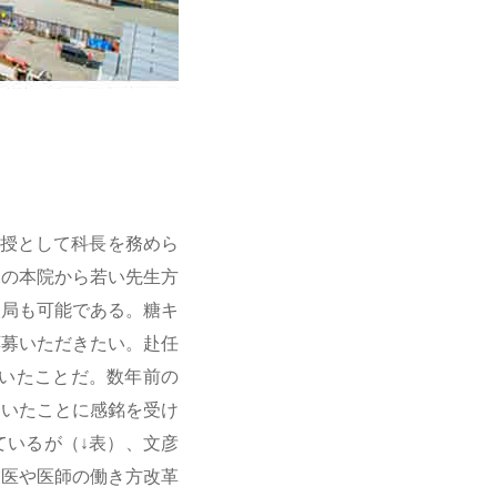
教授として科長を務めら
水の本院から若い先生方
入局も可能である。糖キ
応募いただきたい。赴任
ていたことだ。数年前の
ていたことに感銘を受け
ているが（↓表）、文彦
業医や医師の働き方改革