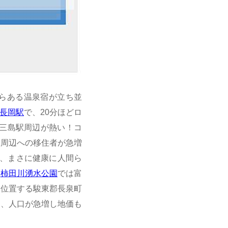
らある温泉宿が立ち並
長岡駅
で、20分ほどロ
三島駅周辺が熱い！コ
駅周辺への移住者が急増
は、まさに健康に人間ら
、
柿田川湧水公園
では富
に位置する駿東郡長泉町
し、人口が急増し地価も