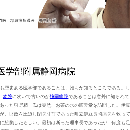
医学部附属静岡病院
も歴史ある医学部であることは、誰もが知るところである。
、
本院
に次いで古いのが
静岡病院
であることは意外に知られて
あった狩野精一氏は突然、お茶の水の順天堂を訪問した。伊
が、財政を圧迫し閉院寸前であった町立伊豆長岡病院を救っ
に懇願したらしい。最初は断った理事長であったが、何度も