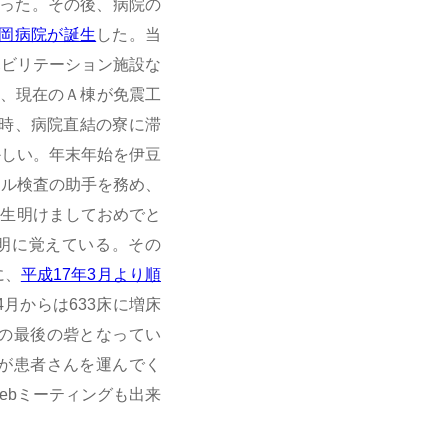
まった。その後、病院の
長岡病院が誕生
した。当
ハビリテーション施設な
年、現在のＡ棟が免震工
当時、病院直結の寮に滞
かしい。年末年始を伊豆
テル検査の助手を務め、
先生明けましておめでと
明に覚えている。その
に、
平成17年3月より順
4月からは633床に増床
の最後の砦となってい
が患者さんを運んでく
ebミーティングも出来