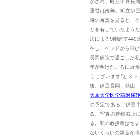
かされ、町立伊豆長岡
運営は改善。町立伊
時の写真を見ると、今
どを有していたようだ
法による9階建て44
在し、ベッドから飛び
長岡病院で過ごした私
年が明けたころに冠形
うございます”とス
後、伊豆長岡、韮山
天堂大学医学部附属
の予定である。伊豆
る。写真の建物右上
る。私の教授室はちょ
ないくらいの轟音が鳴