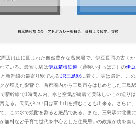
院周辺は山に囲まれた自然豊かな温泉場で、伊豆長岡の古くか
れている。最寄り駅は
伊豆箱根鉄道
（通称いずっぱこ）の
伊豆
ると新幹線の最寄り駅である
JR三島駅
に着く。実は最近、この
クが増えた影響で、首都圏内から三島市をはじめとした三島
で新幹線で1時間以内、水と空気が綺麗で美味しいこの辺り
言える。天気がいい日は富士山を拝むことも出来る。さらに
で、この水で焼酎を割ると絶品である。また、三島駅の北側
が無料など子育て世代を中心とした住民思いの政策が功を奏