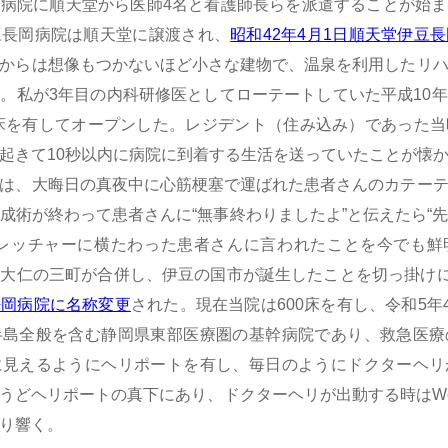
病院に順天堂から医師4名と看護師長らを派遣することが始
豆長岡病院は順天堂に譲渡され、
昭和42年4月1日順天堂伊豆
からは想像もつかないほど小さな建物で、温泉を利用したリ
。私が3年目の内科研修医としてローテートしていた平成10
9床を有してオープンした。レジデント（住み込み）であった
起きて10秒以内に病院に到着する生活を送っていたことが懐
は、大晦日の真夜中に心筋梗塞で運ばれた患者さんのカテー
成術が終わって患者さんに“無事終わりましたよ”と伝えたら“
トレッチャーに横たわった患者さんに言われたことを今でも鮮
、大仁の三町が合併し、伊豆の国市が誕生したことを切っ掛け
静岡病院に名称変更
された。現在当院は600床を有し、令和5年
半島全般を含む静岡県東部医療圏の基幹病院であり、救急医療
に見えるようにヘリポートを有し、毎日のようにドクターヘリ
うどヘリポートの真下にあり、ドクターヘリが出動する時はW
り響く。