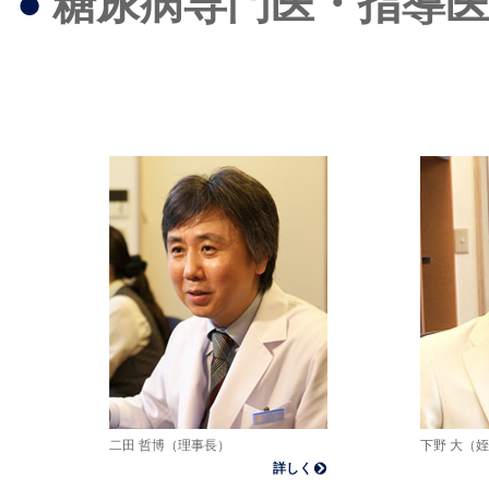
●
糖尿病専門医・指導医
二田 哲博（理事長）
下野 大（
詳しく