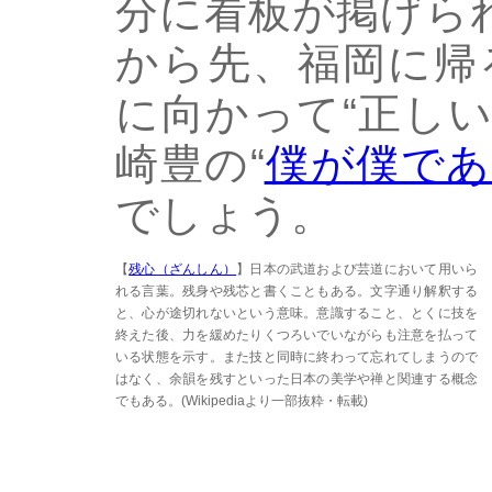
分に看板が掲げら
から先、福岡に帰
に向かって“正し
崎豊の“
僕が僕であ
でしょう。
【
残心（ざんしん）
】日本の武道および芸道において用いら
れる言葉。残身や残芯と書くこともある。文字通り解釈する
と、心が途切れないという意味。意識すること、とくに技を
終えた後、力を緩めたりくつろいでいながらも注意を払って
いる状態を示す。また技と同時に終わって忘れてしまうので
はなく、余韻を残すといった日本の美学や禅と関連する概念
でもある。(Wikipediaより一部抜粋・転載)