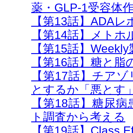
薬・GLP-1受容体
【第13話】ADAレポ
【第14話】メトホ
【第15話】Week
【第16話】糖と脂
【第17話】チア
とするか「悪とす
【第18話】糖尿
ト調査から考える
【第19話】Class Eff