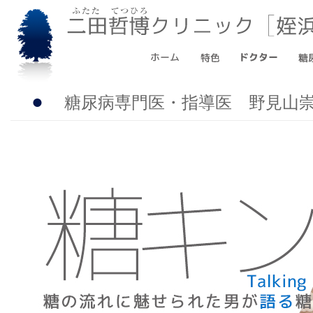
●
糖尿病専門医・指導医 野見山崇