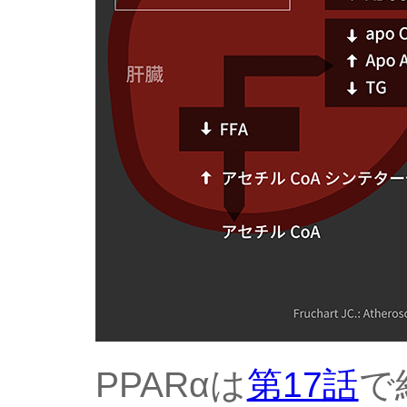
PPARαは
第17話
で