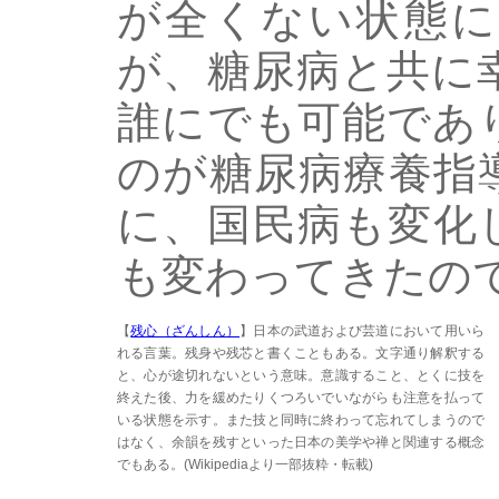
が全くない状態に
が、糖尿病と共に
誰にでも可能であ
のが糖尿病療養指
に、国民病も変化
も変わってきたの
【
残心（ざんしん）
】日本の武道および芸道において用いら
れる言葉。残身や残芯と書くこともある。文字通り解釈する
と、心が途切れないという意味。意識すること、とくに技を
終えた後、力を緩めたりくつろいでいながらも注意を払って
いる状態を示す。また技と同時に終わって忘れてしまうので
はなく、余韻を残すといった日本の美学や禅と関連する概念
でもある。(Wikipediaより一部抜粋・転載)