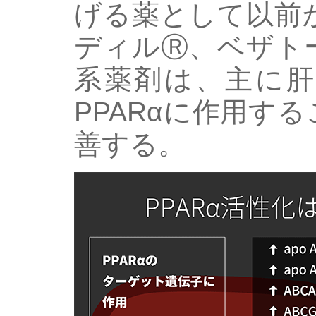
げる薬として以前
ディルⓇ、ベザト
系薬剤は、主に肝
PPARαに作用す
善する。