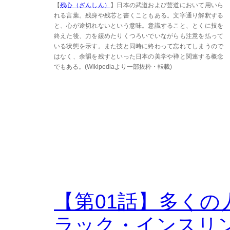
【
残心（ざんしん）
】日本の武道および芸道において用いら
れる言葉。残身や残芯と書くこともある。文字通り解釈する
と、心が途切れないという意味。意識すること、とくに技を
終えた後、力を緩めたりくつろいでいながらも注意を払って
いる状態を示す。また技と同時に終わって忘れてしまうので
はなく、余韻を残すといった日本の美学や禅と関連する概念
でもある。(Wikipediaより一部抜粋・転載)
【第01話】多く
ラック・インスリ