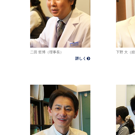
二田 哲博（理事長）
下野 大（
詳しく