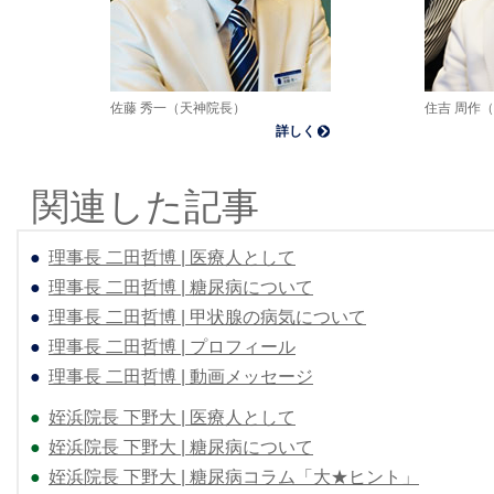
佐藤 秀一（天神院長）
住吉 周作
詳しく
関連した記事
●
理事長 二田哲博 | 医療人として
●
理事長 二田哲博 | 糖尿病について
●
理事長 二田哲博 | 甲状腺の病気について
●
理事長 二田哲博 | プロフィール
●
理事長 二田哲博 | 動画メッセージ
●
姪浜院長 下野大 | 医療人として
●
姪浜院長 下野大 | 糖尿病について
●
姪浜院長 下野大 | 糖尿病コラム「大★ヒント」