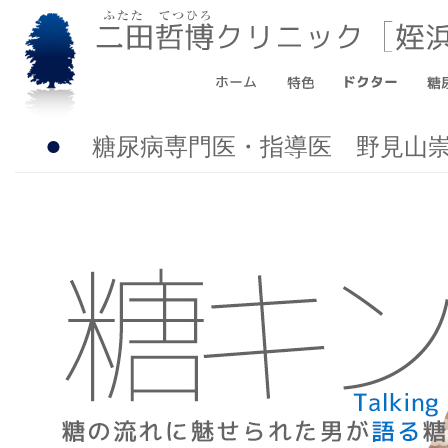
●
糖尿病専門医・指導医 野見山崇