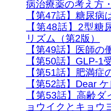
病治療薬の考え方
【第47話】糖尿病
【第48話】2型
リズム（第2版）
【第49話】医師の
【第50話】GLP-
【第51話】肥満症
【第52話】Dear
【第53話】高齢
ョウイクとキョウ